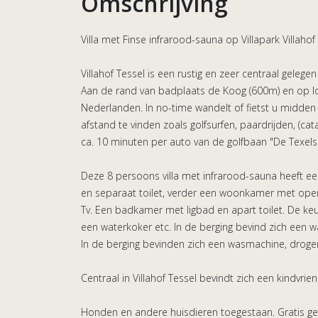
Omschrijving
Villa met Finse infrarood-sauna op Villapark Villahof 
Villahof Tessel is een rustig en zeer centraal gelege
Aan de rand van badplaats de Koog (600m) en op l
Nederlanden. In no-time wandelt of fietst u midden
afstand te vinden zoals golfsurfen, paardrijden, (c
ca. 10 minuten per auto van de golfbaan "De Texels
Deze 8 persoons villa met infrarood-sauna heeft
en separaat toilet, verder een woonkamer met ope
Tv. Een badkamer met ligbad en apart toilet. De ke
een waterkoker etc. In de berging bevind zich een 
In de berging bevinden zich een wasmachine, droger, 
Centraal in Villahof Tessel bevindt zich een kindvrie
Honden en andere huisdieren toegestaan. Gratis geb