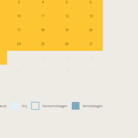
3
4
5
6
10
11
12
13
17
18
19
20
24
25
26
27
1
2
3
4
8
9
10
11
Bezet
Vrij
Aankomstdagen
Vertrekdagen