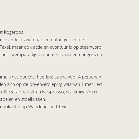
het Kogerbos.
nen, overdekt zwembad en natuurgebied de
 Texel, maar ook actie en avontuur is op steenworp
r van het zwemparadijs Calluna en paardenmaneges en
mer met douche, heerlijke sauna voor 4 personen
den zich op de bovenverdieping waarvan 1 met Led
rkoffiezetapparaat en Nespresso, staafmixer/mixer
stoelen en stoelkussen.
ns u vakantie op Waddeneiland Texel.