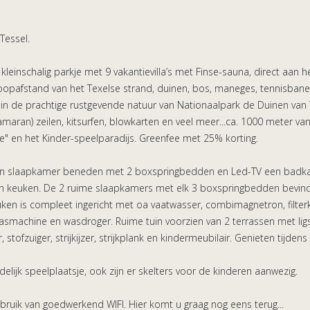
Tessel.
n kleinschalig parkje met 9 vakantievilla’s met Finse-sauna, direct aan 
oopafstand van het Texelse strand, duinen, bos, maneges, tennisba
 in de prachtige rustgevende natuur van Nationaalpark de Duinen van
atamaran) zeilen, kitsurfen, blowkarten en veel meer...ca. 1000 mete
e" en het Kinder-speelparadijs. Greenfee met 25% korting.
 een slaapkamer beneden met 2 boxspringbedden en Led-TV een badka
n keuken. De 2 ruime slaapkamers met elk 3 boxspringbedden bevin
uken is compleet ingericht met oa vaatwasser, combimagnetron, filte
wasmachine en wasdroger. Ruime tuin voorzien van 2 terrassen met lig
stofzuiger, strijkijzer, strijkplank en kindermeubilair. Genieten tijde
ndelijk speelplaatsje, ook zijn er skelters voor de kinderen aanwezig.
ruik van goedwerkend WIFI. Hier komt u graag nog eens terug...