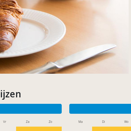
ijzen
Vr
Za
Zo
Ma
Di
Wo