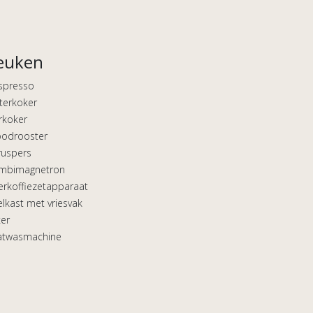
euken
spresso
terkoker
rkoker
oodrooster
ruspers
mbimagnetron
terkoffiezetapparaat
lkast met vriesvak
er
atwasmachine