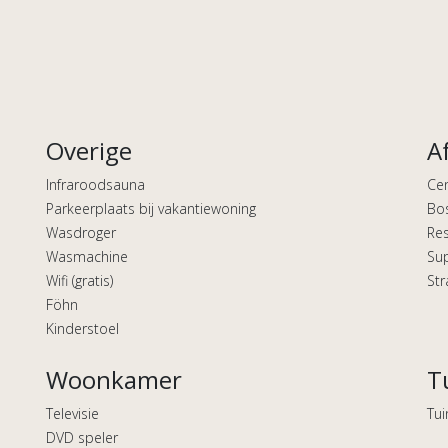
Overige
A
Infraroodsauna
Ce
Parkeerplaats bij vakantiewoning
Bo
Wasdroger
Res
Wasmachine
Su
Wifi (gratis)
St
Föhn
Kinderstoel
Woonkamer
T
Televisie
Tui
DVD speler