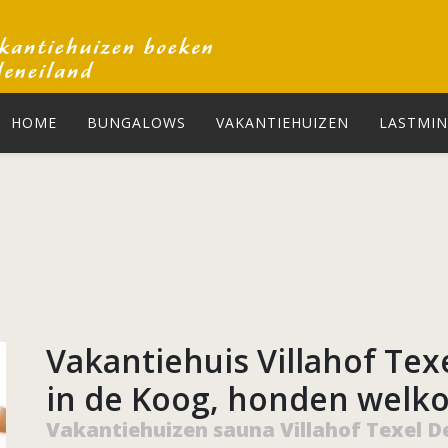
HOME
BUNGALOWS
VAKANTIEHUIZEN
LASTMIN
Vakantiehuis Villahof Tex
in de Koog, honden welk
Vakantiehuizen sauna Villahof Texel D