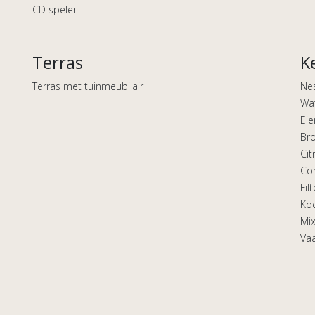
CD speler
Terras
K
Terras met tuinmeubilair
Ne
Wa
Eie
Br
Cit
Co
Fil
Koe
Mix
Va