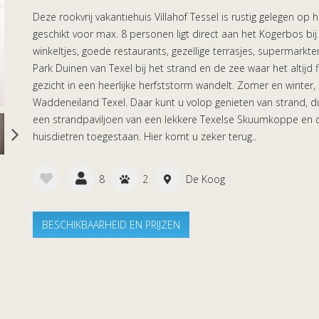
Deze rookvrij vakantiehuis Villahof Tessel is rustig gelegen op 
geschikt voor max. 8 personen ligt direct aan het Kogerbos bi
winkeltjes, goede restaurants, gezellige terrasjes, supermar
Park Duinen van Texel bij het strand en de zee waar het altijd fi
gezicht in een heerlijke herfststorm wandelt. Zomer en winter, l
Waddeneiland Texel. Daar kunt u volop genieten van strand, d
een strandpaviljoen van een lekkere Texelse Skuumkoppe en 
huisdietren toegestaan. Hier komt u zeker terug..
8
2
De Koog
BESCHIKBAARHEID EN PRIJZEN