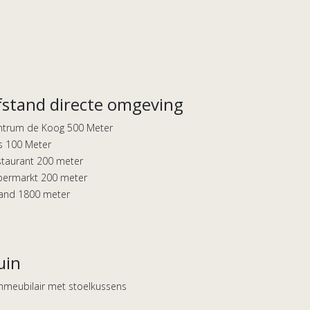
fstand directe omgeving
ntrum de Koog 500 Meter
s 100 Meter
taurant 200 meter
permarkt 200 meter
rand 1800 meter
uin
nmeubilair met stoelkussens