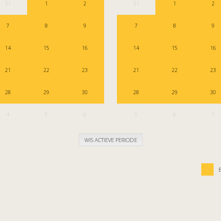
31
1
2
31
1
2
7
8
9
7
8
9
14
15
16
14
15
16
21
22
23
21
22
23
28
29
30
28
29
30
4
5
6
5
6
7
WIS ACTIEVE PERIODE