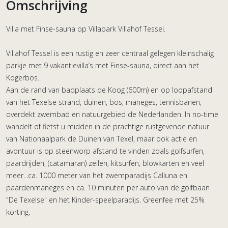
Omschrijving
Villa met Finse-sauna op Villapark Villahof Tessel.
Villahof Tessel is een rustig en zeer centraal gelegen kleinschalig
parkje met 9 vakantievilla’s met Finse-sauna, direct aan het
Kogerbos.
Aan de rand van badplaats de Koog (600m) en op loopafstand
van het Texelse strand, duinen, bos, maneges, tennisbanen,
overdekt zwembad en natuurgebied de Nederlanden. In no-time
wandelt of fietst u midden in de prachtige rustgevende natuur
van Nationaalpark de Duinen van Texel, maar ook actie en
avontuur is op steenworp afstand te vinden zoals golfsurfen,
paardrijden, (catamaran) zeilen, kitsurfen, blowkarten en veel
meer...ca. 1000 meter van het zwemparadijs Calluna en
paardenmaneges en ca. 10 minuten per auto van de golfbaan
"De Texelse" en het Kinder-speelparadijs. Greenfee met 25%
korting.