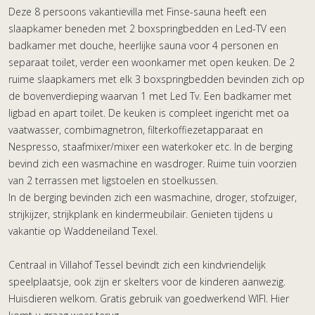
Deze 8 persoons vakantievilla met Finse-sauna heeft een
slaapkamer beneden met 2 boxspringbedden en Led-TV een
badkamer met douche, heerlijke sauna voor 4 personen en
separaat toilet, verder een woonkamer met open keuken. De 2
ruime slaapkamers met elk 3 boxspringbedden bevinden zich op
de bovenverdieping waarvan 1 met Led Tv. Een badkamer met
ligbad en apart toilet. De keuken is compleet ingericht met oa
vaatwasser, combimagnetron, filterkoffiezetapparaat en
Nespresso, staafmixer/mixer een waterkoker etc. In de berging
bevind zich een wasmachine en wasdroger. Ruime tuin voorzien
van 2 terrassen met ligstoelen en stoelkussen.
In de berging bevinden zich een wasmachine, droger, stofzuiger,
strijkijzer, strijkplank en kindermeubilair. Genieten tijdens u
vakantie op Waddeneiland Texel.
Centraal in Villahof Tessel bevindt zich een kindvriendelijk
speelplaatsje, ook zijn er skelters voor de kinderen aanwezig.
Huisdieren welkom. Gratis gebruik van goedwerkend WIFI. Hier