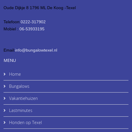
Oude Dijkje 8 1796 ML De Koog -Texel
Telefoon:
0222-317902
Mobiel :
06-53933195
Email:
info@bungalowtexel.nl
MENU
Home
Bungalows
Vakantiehuizen
Lastminutes
Honden op Texel