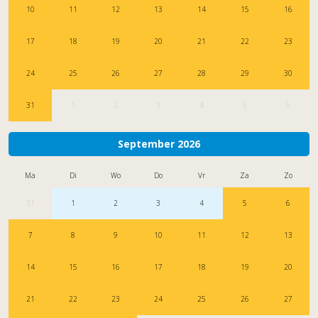
10
11
12
13
14
15
16
17
18
19
20
21
22
23
24
25
26
27
28
29
30
31
1
2
3
4
5
6
September 2026
Ma
Di
Wo
Do
Vr
Za
Zo
31
1
2
3
4
5
6
7
8
9
10
11
12
13
14
15
16
17
18
19
20
21
22
23
24
25
26
27