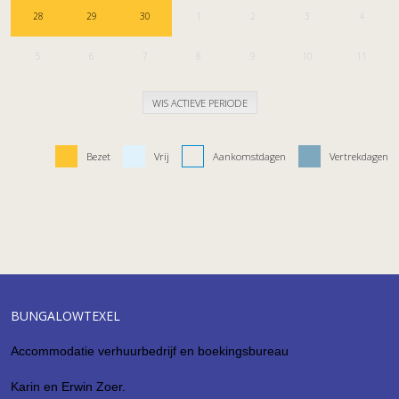
28
29
30
1
2
3
4
5
6
7
8
9
10
11
WIS ACTIEVE PERIODE
Bezet
Vrij
Aankomstdagen
Vertrekdagen
BUNGALOWTEXEL
Accommodatie verhuurbedrijf en boekingsbureau
Karin en Erwin Zoer.