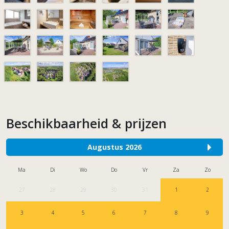
Beschikbaarheid & prijzen
Augustus 2026
Ma
Di
Wo
Do
Vr
Za
Zo
27
28
29
30
31
1
2
3
4
5
6
7
8
9