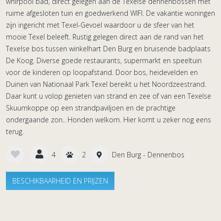
whirpool bad, direct gelegen aan de Texelse dennenbossen met
ruime afgesloten tuin en goedwerkend WIFI. De vakantie woningen
zijn ingericht met Texel-Gevoel waardoor u de sfeer van het
mooie Texel beleeft. Rustig gelegen direct aan de rand van het
Texelse bos tussen winkelhart Den Burg en bruisende badplaats
De Koog. Diverse goede restaurants, supermarkt en speeltuin
voor de kinderen op loopafstand. Door bos, heidevelden en
Duinen van Nationaal Park Texel bereikt u het Noordzeestrand.
Daar kunt u volop genieten van strand en zee of van een Texelse
Skuumkoppe op een strandpaviljoen en de prachtige
ondergaande zon.. Honden welkom. Hier komt u zeker nog eens
terug.
4
2
Den Burg - Dennenbos
BESCHIKBAARHEID EN PRIJZEN