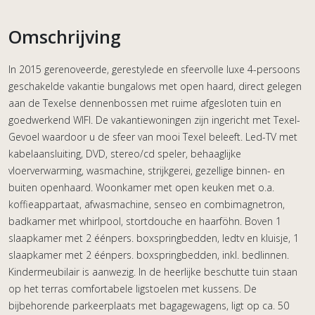
Omschrijving
In 2015 gerenoveerde, gerestylede en sfeervolle luxe 4-persoons
geschakelde vakantie bungalows met open haard, direct gelegen
aan de Texelse dennenbossen met ruime afgesloten tuin en
goedwerkend WIFI. De vakantiewoningen zijn ingericht met Texel-
Gevoel waardoor u de sfeer van mooi Texel beleeft. Led-TV met
kabelaansluiting, DVD, stereo/cd speler, behaaglijke
vloerverwarming, wasmachine, strijkgerei, gezellige binnen- en
buiten openhaard. Woonkamer met open keuken met o.a.
koffieappartaat, afwasmachine, senseo en combimagnetron,
badkamer met whirlpool, stortdouche en haarföhn. Boven 1
slaapkamer met 2 éénpers. boxspringbedden, ledtv en kluisje, 1
slaapkamer met 2 éénpers. boxspringbedden, inkl. bedlinnen.
Kindermeubilair is aanwezig. In de heerlijke beschutte tuin staan
op het terras comfortabele ligstoelen met kussens. De
bijbehorende parkeerplaats met bagagewagens, ligt op ca. 50